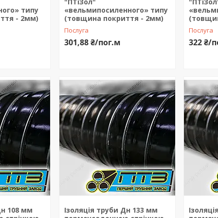
"ПТіЗол"
"ПТіЗол
ого» типу
«вельмипосиленного» типу
«вельм
ття - 2мм)
(товщина покриття - 2мм)
(товщин
Послуга
Послуга
301,88 ₴/пог.м
322 ₴/п
Дн 108 мм
Ізоляція труби Дн 133 мм
Ізоляці