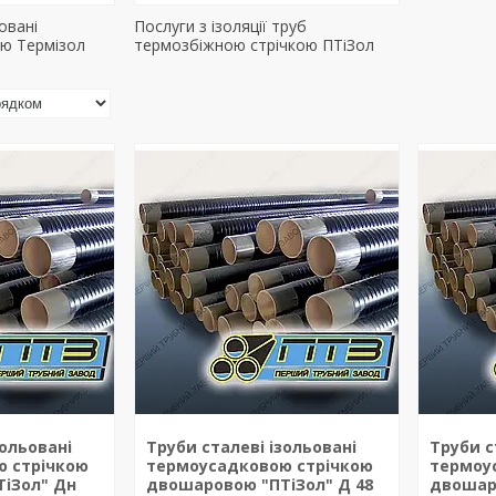
овані
Послуги з ізоляції труб
ою Термізол
термозбіжною стрічкою ПТіЗол
зольовані
Труби сталеві ізольовані
Труби с
 стрічкою
термоусадковою стрічкою
термоу
іЗол" Дн
двошаровою "ПТіЗол" Д 48
двошар