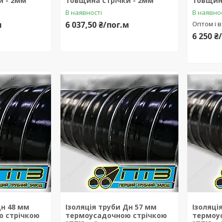
и - 2мм
товщина стрічки - 2мм
товщин
В наявності
В наявно
м
6 037,50 ₴/пог.м
Оптом і в
6 250 ₴
Дн 48 мм
Ізоляція труби Дн 57 мм
Ізоляці
 стрічкою
термоусадочною стрічкою
термоу