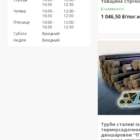
товщина стрічк
16:30
12:30
В наявності
Четвер
10:00
12:00
16:30
12:30
1 046,50 ₴/пог.
Пʼятниця
10:00
12:00
16:30
12:30
Субота
Вихідний
Неділя
Вихідний
Труби сталеві і
термоусадочною
двошаровою "ПТ