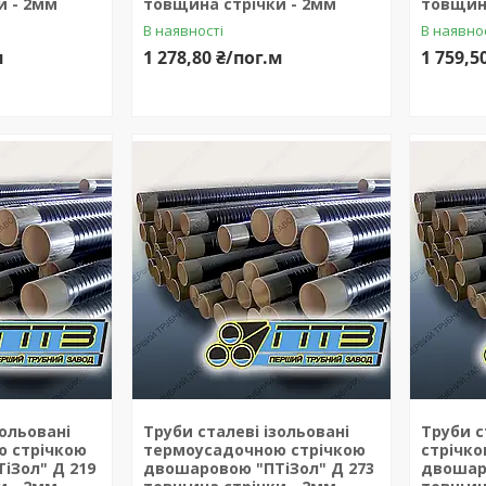
и - 2мм
товщина стрічки - 2мм
товщина
В наявності
В наявно
м
1 278,80 ₴/пог.м
1 759,5
зольовані
Труби сталеві ізольовані
Труби с
 стрічкою
термоусадочною стрічкою
стрічк
іЗол" Д 219
двошаровою "ПТіЗол" Д 273
двошаро