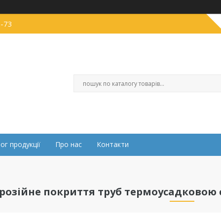
6-73
ог продукції
Про нас
Контакти
розійне покриття труб термоусадковою с