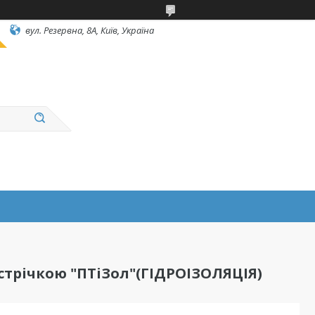
вул. Резервна, 8А, Київ, Україна
трічкою "ПТіЗол"(ГІДРОІЗОЛЯЦІЯ)