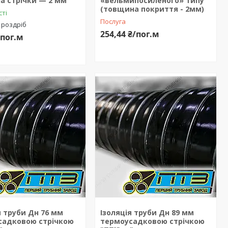
а стрічки — 2 мм
«вельмипосиленого» типу
(товщина покриття - 2мм)
сті
Послуга
 роздріб
254,44 ₴/пог.м
/пог.м
я труби Дн 76 мм
Ізоляція труби Дн 89 мм
садковою стрічкою
термоусадковою стрічкою