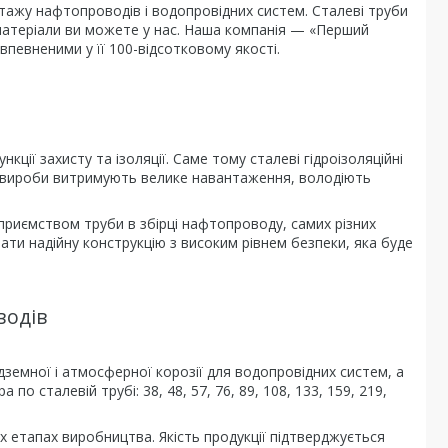
тажу нафтопроводів і водопровідних систем. Сталеві труби
 матеріали ви можете у нас. Наша компанія — «Перший
впевненими у її 100-відсотковому якості.
ції захисту та ізоляції. Саме тому сталеві гідроізоляційні
ки, вироби витримують велике навантаження, володіють
приємством труби в збірці нафтопроводу, самих різних
ти надійну конструкцію з високим рівнем безпеки, яка буде
водів
дземної і атмосферної корозії для водопровідних систем, а
о сталевій трубі: 38, 48, 57, 76, 89, 108, 133, 159, 219,
.
х етапах виробництва. Якість продукції підтверджується