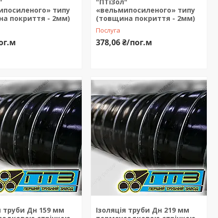
"
"ПТіЗол"
ипосиленого» типу
«вельмипосиленого» типу
а покриття - 2мм)
(товщина покриття - 2мм)
Послуга
ог.м
378,06 ₴/пог.м
я труби Дн 159 мм
Ізоляція труби Дн 219 мм