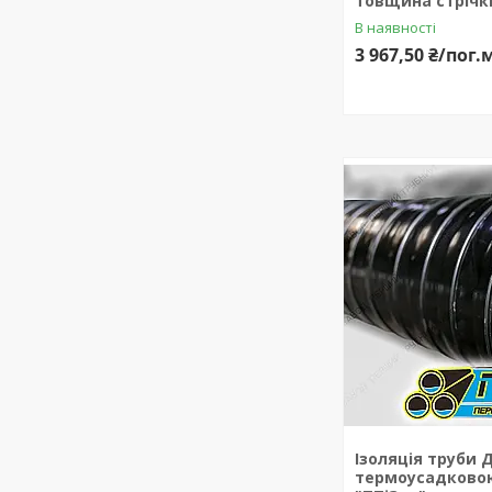
товщина стрічк
В наявності
3 967,50 ₴/пог.
Ізоляція труби 
термоусадковою