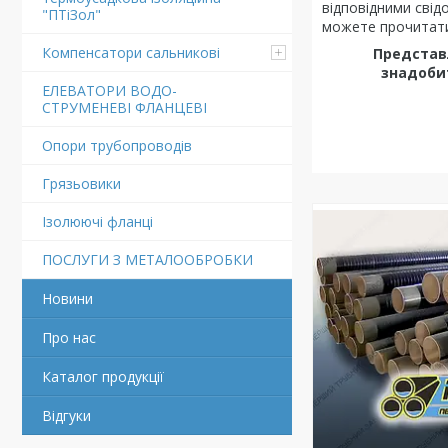
відповідними свід
"ПТіЗол"
можете прочитати 
Компенсатори сальникові
Представл
знадобит
ЕЛЕВАТОРИ ВОДО-
СТРУМЕНЕВІ ФЛАНЦЕВІ
Опори трубопроводів
Грязьовики
Ізолюючі фланці
ПОСЛУГИ З МЕТАЛООБРОБКИ
Новини
Про нас
Каталог продукції
Відгуки