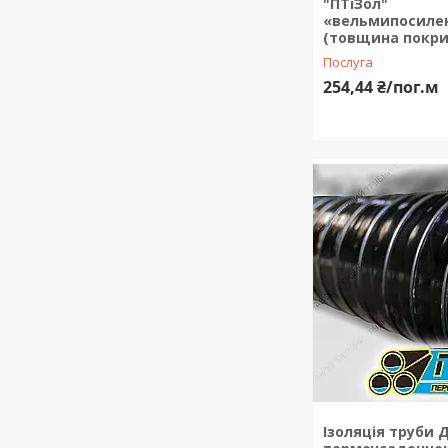
"ПТіЗол"
«вельмипосилен
(товщина покри
Послуга
254,44 ₴/пог.м
Ізоляція труби 