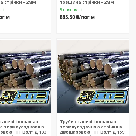
 стрічки - 2мм
товщина стрічки - 2мм
сті
В наявності
ог.м
885,50 ₴/пог.м
талеві ізольовані
Труби сталеві ізольовані
ою термоусадковою
термоусадочною стрічкою
вою "ПТіЗол" Д 133
двошаровою "ПТіЗол" Д 159