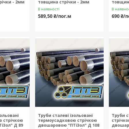
річки - 2мм
товщина стрічки - 2мм
товщина
В наявності
В наявно
589,50 ₴/пог.м
690 ₴/п
зольовані
Труби сталеві ізольовані
Труби с
 стрічкою
термоусадковою стрічкою
стрічк
іЗол" Д 89
двошаровою "ПТіЗол" Д 108
двошаро