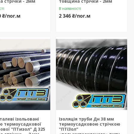
 стрічки - 2мм
товщина стрічки - 2мм
сті
В наявності
0 ₴/пог.м
2 346 ₴/пог.м
талеві ізольовані
Ізоляція труби Дн 38 мм
ою термоусадкової
термоусадковою стрічкою
вої "ПТизол" Д 325
"ПТіЗол"