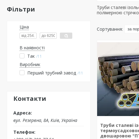
Труби сталеві ізоль
Фільтри
полімерною стрічк
Ціна
В наявності
Так
11
Виробник
Перший трубний завод
11
Контакти
вул. Резервна, 8А, Київ, Україна
Труби сталеві і
термоусадковою
двошаровою "ПТ