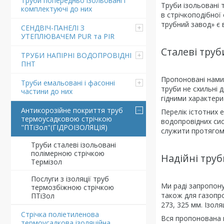
Труби попередньо ізольовані і
Труби ізольовані 
комплектуючі до них
в стрічкоподібної
трубний завод» є 
СЕНДВІЧ-ПАНЕЛІ З
УТЕПЛЮВАЧЕМ PUR та PIR
Сталеві труб
ТРУБИ НАПІРНІ ВОДОПРОВІДНІ
ПНТ
Пропоновані нами с
Труби емальовані і фасонні
труби не схильні 
частини до них
гідними характери
Антикорозійне покриття труб
Перелік істотних 
термоусадковою стрічкою
водопровідних сис
"ПТіЗол"(ГІДРОІЗОЛЯЦІЯ)
служити протягом 
Труби сталеві ізольовані
полімерною стрічкою
Надійні труб
Термізол
Послуги з ізоляції труб
Ми раді запропону
термозбіжною стрічкою
також для газопров
ПТіЗол
273, 325 мм. Ізол
Стрічка поліетиленова
Вся пропонована н
термоусадкова ізоляційна