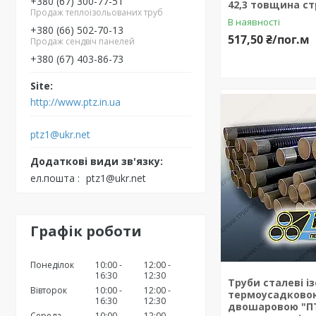
+380 (67) 300-77-51
42,3 товщина ст
Продаж теплоізольованих труб
В наявності
+380 (66) 502-70-13
517,50 ₴/пог.м
Продаж сендвіч панелей
+380 (67) 403-86-73
http://www.ptz.in.ua
ptz1@ukr.net
ел.пошта
ptz1@ukr.net
Графік роботи
Понеділок
10:00
12:00
16:30
12:30
Труби сталеві і
Вівторок
10:00
12:00
термоусадковою
16:30
12:30
двошаровою "ПТ
Середа
10:00
12:00