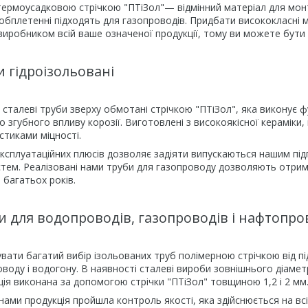
термоусадковою стрічкою "ПТіЗол"— відмінний матеріал для мон
 обплетенні підходять для газопроводів. Придбати висококласні
виробником всій ваше означеної продукції, тому ви можете бути 
и гідроізольовані
талеві труби зверху обмотані стрічкою "ПТіЗол", яка виконує функ
до згубного впливу корозії. Виготовлені з високоякісної керамі
стиками міцності.
експлуатаційних плюсів дозволяє задіяти випускаються нашим під
тем. Реалізовані нами труби для газопроводу дозволяють отрима
багатьох років.
и для водопроводів, газопроводів і нафтопро
вати багатий вибір ізольованих труб полімерною стрічкою від пі
оду і водогону. В наявності сталеві вироби зовнішнього діаметра п
яція виконана за допомогою стрічки "ПТіЗол" товщиною 1,2 і 2 мм
ами продукція пройшла контроль якості, яка здійснюється на всі