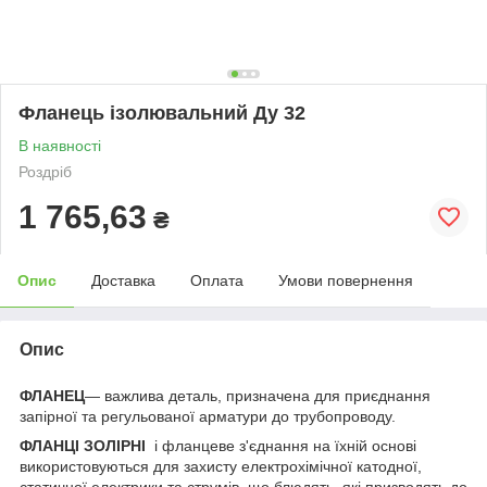
Фланець ізолювальний Ду 32
В наявності
Роздріб
1 765,63
₴
Опис
Доставка
Оплата
Умови повернення
Опис
ФЛАНЕЦ
— важлива деталь, призначена для приєднання
запірної та регульованої арматури до трубопроводу.
ФЛАНЦІ ЗОЛІРНІ
і фланцеве з'єднання на їхній основі
використовуються для захисту електрохімічної катодної,
статичної електрики та струмів, що блюдять, які призводять до