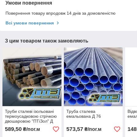
Умови повернення
Повернення товару впродовж 14 днів за домовленістю
Всі умови повернення
З цим товаром також замовляють
Труби сталеві ізольовані
Труба сталева
Відв
термоусадковою стрічкою
емальована Д 76
емал
двошаровою "ПТіЗол" Д
48 товщина стрічки - 2мм
589,50
573,57
148
₴/пог.м
₴/пог.м