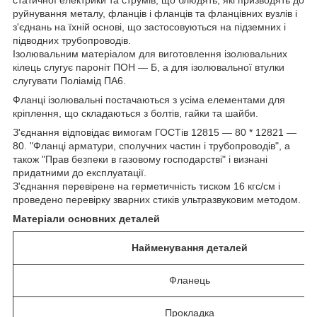
руйнування металу, фланців і фланців та фланцівних вузлів і
з'єднань на їхній основі, що застосовуються на підземних і
підводних трубопроводів.
Ізолювальним матеріалом для виготовлення ізолювальних
кілець слугує
пароніт ПОН — Б, а для
ізолювальної втулки
слугувати Поліамід ПА6.
Фланці ізолювальні постачаються з усіма елементами для
кріплення, що складаються з болтів, гайки та шайби.
З'єднання відповідає вимогам ГОСТів 12815 — 80 * 12821 —
80. "Фланці арматури, сполучних частин і трубопроводів", а
також "Прав безпеки в газовому господарстві" і визнані
придатними до експлуатації.
З'єднання перевірене на герметичність тиском 16 кгс/см і
проведено перевірку зварних стиків ультразвуковим методом.
Матеріали основних деталей
Найменування деталей
Фланець
Прокладка