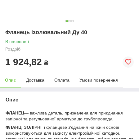
Фланець ізолювальний Ду 40
В наявності
Роздріб
1 924,82
₴
Опис
Доставка
Оплата
Умови повернення
Опис
ФЛАНЕЦ
— важлива деталь, призначена для приєднання
запірної та регульованої арматури до трубопроводу.
ФЛАНЦІ ЗОЛІРНІ
і фланцеве з'єднання на їхній основі
використовуються для захисту електрохімічної катодної,
статичної електрики та струмів, що блюдять, які призводять до