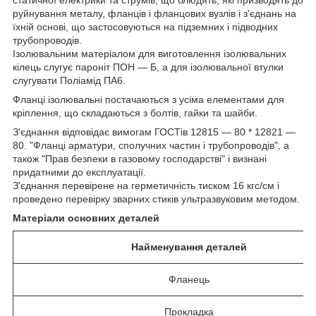
руйнування металу, фланців і фланцових вузлів і з'єднань на
їхній основі, що застосовуються на підземних і підводних
трубопроводів.
Ізолювальним матеріалом для виготовлення ізолювальних
кілець слугує
пароніт ПОН — Б, а для
ізолювальної втулки
слугувати Поліамід ПА6.
Фланці ізолювальні постачаються з усіма елементами для
кріплення, що складаються з болтів, гайки та шайби.
З'єднання відповідає вимогам ГОСТів 12815 — 80 * 12821 —
80. "Фланці арматури, сполучних частин і трубопроводів", а
також "Прав безпеки в газовому господарстві" і визнані
придатними до експлуатації.
З'єднання перевірене на герметичність тиском 16 кгс/см і
проведено перевірку зварних стиків ультразвуковим методом.
Матеріали основних деталей
Найменування деталей
Фланець
Прокладка