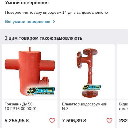
Умови повернення
Повернення товару впродовж 14 днів за домовленістю
Всі умови повернення
З цим товаром також замовляють
Грязевик Ду 50
Елеватор водострумний
Відв
10.ГР16.00.00-01
№3
емал
5 255,95
7 596,89
282
₴
₴