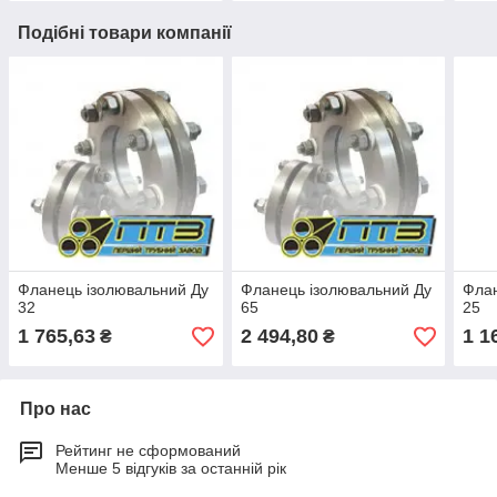
Подібні товари компанії
Фланець ізолювальний Ду
Фланець ізолювальний Ду
Флан
32
65
25
1 765,63
2 494,80
1 1
₴
₴
Про нас
Рейтинг не сформований
Менше 5 відгуків за останній рік