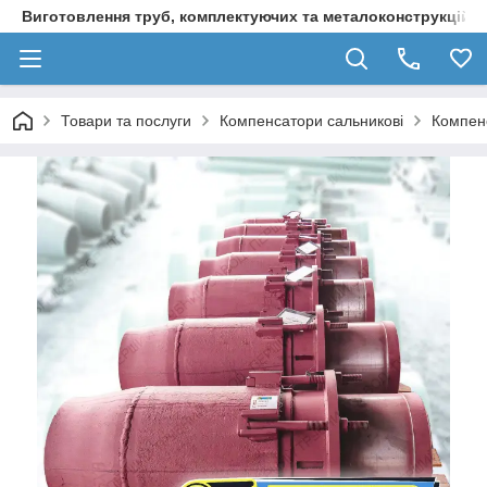
Виготовлення труб, комплектуючих та металоконструкцій д
Товари та послуги
Компенсатори сальникові
Компенс