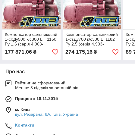
Компенсатор сальниковий
Компенсатор сальниковий
Комп
1-ст.Ду500 к/с300 L = 1160
1-ст.Ду700 к/с300 L=1182
1-ст
Py 1.6 (серія 4.903-
Py 2.5 (серія 4.903-
Py 2
10;випуск 7)
10;випуск 7)
10;в
177 871,06
274 175,16
89 
₴
₴
Про нас
Рейтинг не сформований
Менше 5 відгуків за останній рік
Працює з 18.11.2015
м. Київ
вул. Резервна, 8А, Київ, Україна
Контакти