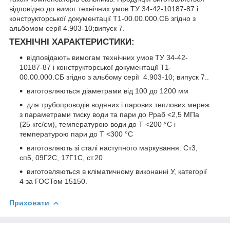
відповідно до вимог технічних умов ТУ 34-42-10187-87 і
конструкторської документації Т1-00.00.000.СБ згідно з
альбомом серії 4.903-10;випуск 7.
ТЕХНІЧНІ ХАРАКТЕРИСТИКИ:
відповідають вимогам технічних умов ТУ 34-42-
10187-87 і конструкторської документації Т1-
00.00.000.СБ згідно з альбому серії 4.903-10; випуск 7..
виготовляються діаметрами від 100 до 1200 мм
для трубопроводів водяних і парових теплових мереж
з параметрами тиску води та пари до Рраб <2,5 МПа
(25 кгс/см), температурою води до Т <200 °C і
температурою пари до Т <300 °C
виготовляють зі сталі наступного маркування: Cт3,
cп5, 09Г2C, 17Г1C, cт.20
виготовляються в кліматичному виконанні У, категорії
4 за ГОСТом 15150.
Приховати