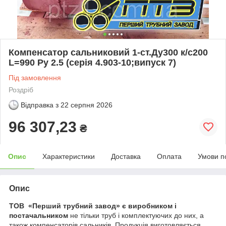
Компенсатор сальниковий 1-ст.Ду300 к/с200
L=990 Py 2.5 (серія 4.903-10;випуск 7)
Під замовлення
Роздріб
Відправка з
22 серпня 2026
96 307,23
₴
Опис
Характеристики
Доставка
Оплата
Умови п
Опис
ТОВ «Перший трубний завод» є виробником і
постачальником
не тільки труб і комплектуючих до них, а
також компенсаторів сальників. Продукція виготовляється