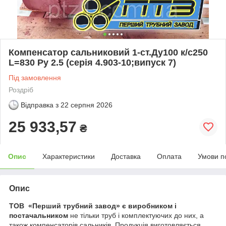
Компенсатор сальниковий 1-ст.Ду100 к/с250
L=830 Py 2.5 (серія 4.903-10;випуск 7)
Під замовлення
Роздріб
Відправка з
22 серпня 2026
25 933,57
₴
Опис
Характеристики
Доставка
Оплата
Умови п
Опис
ТОВ «Перший трубний завод» є виробником і
постачальником
не тільки труб і комплектуючих до них, а
також компенсаторів сальників. Продукція виготовляється