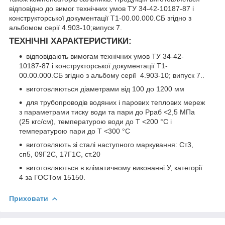
відповідно до вимог технічних умов ТУ 34-42-10187-87 і
конструкторської документації Т1-00.00.000.СБ згідно з
альбомом серії 4.903-10;випуск 7.
ТЕХНІЧНІ ХАРАКТЕРИСТИКИ:
відповідають вимогам технічних умов ТУ 34-42-
10187-87 і конструкторської документації Т1-
00.00.000.СБ згідно з альбому серії 4.903-10; випуск 7..
виготовляються діаметрами від 100 до 1200 мм
для трубопроводів водяних і парових теплових мереж
з параметрами тиску води та пари до Рраб <2,5 МПа
(25 кгс/см), температурою води до Т <200 °C і
температурою пари до Т <300 °C
виготовляють зі сталі наступного маркування: Cт3,
cп5, 09Г2C, 17Г1C, cт.20
виготовляються в кліматичному виконанні У, категорії
4 за ГОСТом 15150.
Приховати