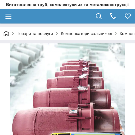
Виготовлення труб, комплектуючих та металоконструкцій д
Товари та послуги
Компенсатори сальникові
Компенс