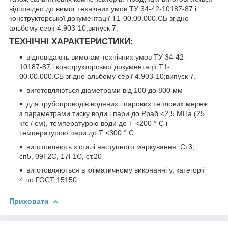
відповідно до вимог технічних умов ТУ 34-42-10187-87 і
конструкторської документації Т1-00.00.000.СБ згідно
альбому серії 4.903-10;випуск 7.
ТЕХНІЧНІ ХАРАКТЕРИСТИКИ:
відповідають вимогам технічних умов ТУ 34-42-
10187-87 і конструкторської документації Т1-
00.00.000.СБ згідно альбому серії 4.903-10;випуск 7.
виготовляються діаметрами від 100 до 800 мм
для трубопроводів водяних і парових теплових мереж
з параметрами тиску води і пари до Рраб <2,5 МПа (25
кгс / см), температурою води до Т <200 ° С і
температурою пари до Т <300 ° С
виготовляють з сталі наступного маркування: Ст3,
сп5, 09Г2С, 17Г1С, ст.20
виготовляються в кліматичному виконанні у, категорії
4 по ГОСТ 15150.
Приховати