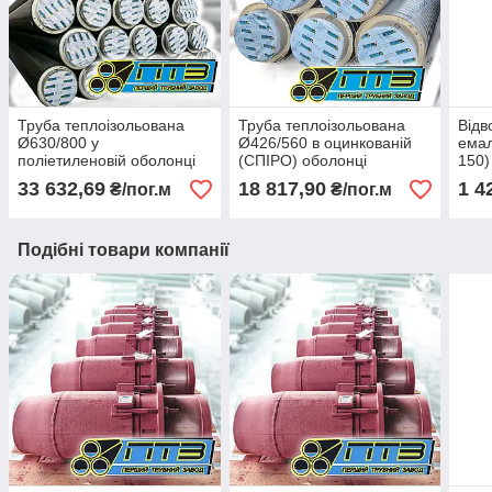
Труба теплоізольована
Труба теплоізольована
Відв
Ø630/800 у
Ø426/560 в оцинкованій
емал
поліетиленовій оболонці
(СПІРО) оболонці
150)
33 632,69
18 817,90
1 4
₴/пог.м
₴/пог.м
Подібні товари компанії