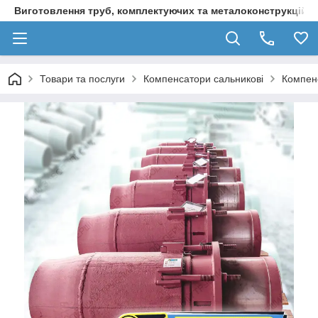
Виготовлення труб, комплектуючих та металоконструкцій д
Товари та послуги
Компенсатори сальникові
Компенс