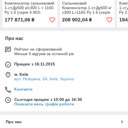
Компенсатор сальниковий
Сальниковий
Комп
1-ст.Ду500 к/с300 L = 1160
Компенсатор 1-ст.Ду600 к/
1-ст
Py 1.6 (серія 4.903-
с300 L=1165 Py 1.6 (серія
Py 2
10;випуск 7)
4.903-10;випуск 7))
10;в
177 871,06
208 902,04
194
₴
₴
Про нас
Рейтинг не сформований
Менше 5 відгуків за останній рік
Працює з 18.11.2015
м. Київ
вул. Резервна, 8А, Київ, Україна
Контакти
Сьогодні працює з 10:00 до 16:30
Показати весь графік роботи
Про нас