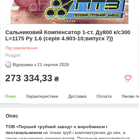
Сальниковий Компенсатор 1-ст. Ду800 к/с300
L=1175 Py 1.6 (серія 4.903-10;випуск 7))
Під замовлення
Роздріб
Відправка з
21 серпня 2026
273 334,33
₴
Опис
Характеристики
Доставка
Оплата
Умови п
Опис
ТОВ «Перший трубний завод» є виробником і
постачальником
не тільки труб і комплектуючих до них, а
також сальникових компенсаторів. Продукція виготовляється