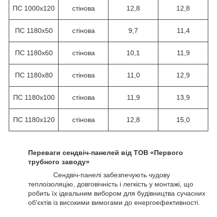
ПС 1000х120
стінова
12,8
12,8
ПС 1180х50
стінова
9,7
11,4
ПС 1180х60
стінова
10,1
11,9
ПС 1180х80
стінова
11,0
12,9
ПС 1180х100
стінова
11,9
13,9
ПС 1180х120
стінова
12,8
15,0
Переваги сендвіч-панелей від ТОВ «Первого
трубного заводу»
Сендвіч-панелі забезпечують чудову
теплоізоляцію, довговічність і легкість у монтажі, що
робить їх ідеальним вибором для будівництва сучасних
об'єктів із високими вимогами до енергоефективності.