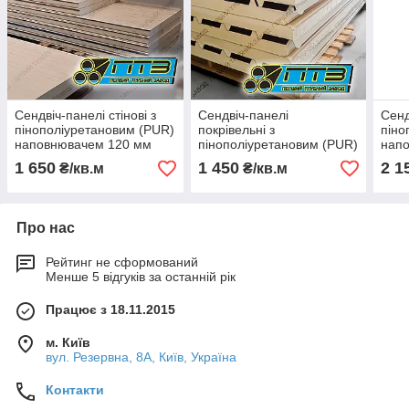
Сендвіч-панелі стінові з
Сендвіч-панелі
Сенд
пінополіуретановим (PUR)
покрівельні з
піно
наповнювачем 120 мм
пінополіуретановим (PUR)
нап
наповнювачем 80 мм
1 650
1 450
2 1
₴/кв.м
₴/кв.м
Про нас
Рейтинг не сформований
Менше 5 відгуків за останній рік
Працює з 18.11.2015
м. Київ
вул. Резервна, 8А, Київ, Україна
Контакти