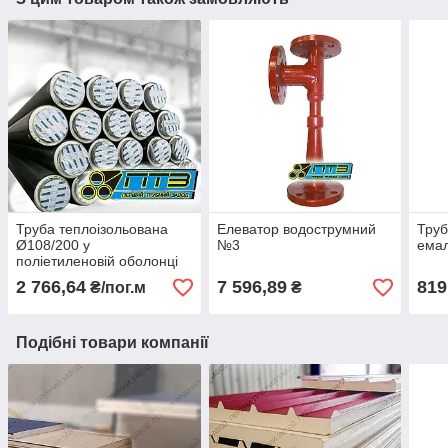
Труба теплоізольована
Елеватор водострумний
Труб
Ø108/200 у
№3
емал
поліетиленовій оболонці
2 766,64
7 596,89
819
₴/пог.м
₴
Подібні товари компанії