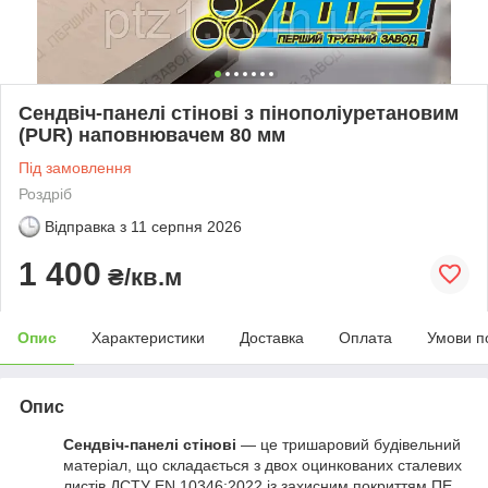
Сендвіч-панелі стінові з пінополіуретановим
(PUR) наповнювачем 80 мм
Під замовлення
Роздріб
Відправка з
11 серпня 2026
1 400
₴/кв.м
Опис
Характеристики
Доставка
Оплата
Умови п
Опис
Сендвіч-панелі стінові
— це тришаровий будівельний
матеріал, що складається з двох оцинкованих сталевих
листів ДСТУ EN 10346:2022 із захисним покриттям ПЕ,