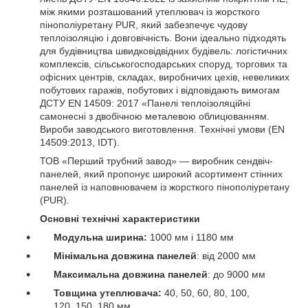
між якими розташований утеплювач із жорсткого
пінополіуретану PUR, який забезпечує чудову
теплоізоляцію і довговічність. Вони ідеально підходять
для будівництва швидковідвідних будівель: логістичних
комплексів, сільськогосподарських споруд, торгових та
офісних центрів, складах, виробничих цехів, невеликих
побутових гаражів, побутових і відповідають вимогам
ДСТУ EN 14509: 2017 «Панелі теплоізоляційні
самонесні з двобічною металевою облицюванням.
Вироби заводського виготовлення. Технічні умови (EN
14509:2013, IDT).
ТОВ «Перший трубний завод» — виробник сендвіч-
панелей, який пропонує широкий асортимент стінних
панелей із наповнювачем із жорсткого пінополіуретану
(PUR).
Основні технічні характеристики
Модульна ширина:
1000 мм і 1180 мм
Мінімальна довжина панелей
: від 2000 мм
Максимальна довжина панелей
: до 9000 мм
Товщина утеплювача:
40, 50, 60, 80, 100,
120, 150, 180 мм