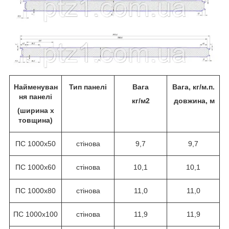
Найменуван
Тип панелі
Вага
Вага, кг/м.п.
ня панелі
кг/м2
довжина
, м
(ширина х
товщина)
ПС 1000х50
стінова
9,7
9,7
ПС 1000х60
стінова
10,1
10,1
ПС 1000х80
стінова
11,0
11,0
ПС 1000х100
стінова
11,9
11,9