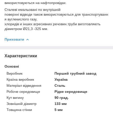
використовуються на нафтопровідах.
Сталеві емальовані по внутрішній
поверхні відводи також використовуються для транспортуванн
я вуглекислого газу,
хлоридів и інших агресивних речовин.труби виготовляють
діаметром Ø21,3 -325 мм.
Приховати
Характеристики
Основні
Виробник
Перший трубний завод
Країна виробник
Україна
Матеріал відведення
Сталь
Робоче середовище
Рідке середовище
Кут вигину
90 град.
Зовнішній діаметр
133 мм
Товщина стінки
5 мм