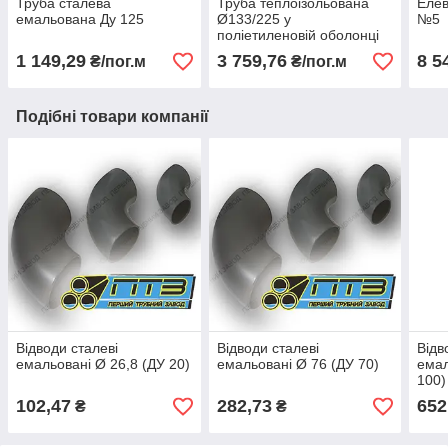
Труба сталева
Труба теплоізольована
Елев
емальована Ду 125
Ø133/225 у
№5
поліетиленовій оболонці
1 149,29
3 759,76
8 5
₴/пог.м
₴/пог.м
Подібні товари компанії
Відводи сталеві
Відводи сталеві
Відв
емальовані Ø 26,8 (ДУ 20)
емальовані Ø 76 (ДУ 70)
емал
100)
102,47
282,73
652
₴
₴