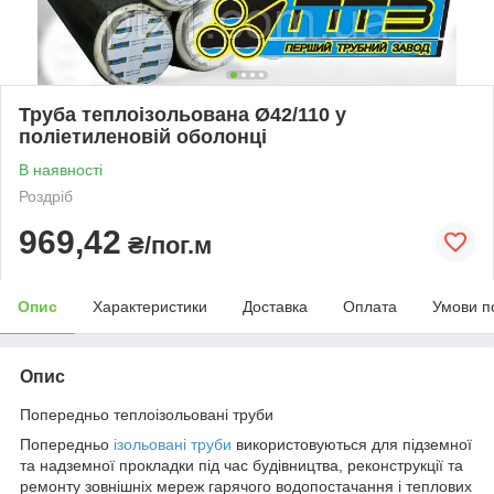
Труба теплоізольована Ø42/110 у
поліетиленовій оболонці
В наявності
Роздріб
969,42
₴/пог.м
Опис
Характеристики
Доставка
Оплата
Умови п
Опис
Попередньо теплоізольовані труби
Попередньо
ізольовані труби
використовуються для підземної
та надземної прокладки під час будівництва, реконструкції та
ремонту зовнішніх мереж гарячого водопостачання і теплових