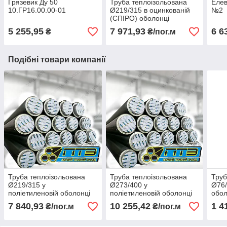
Грязевик Ду 50
Труба теплоізольована
Елев
10.ГР16.00.00-01
Ø219/315 в оцинкованій
№2
(СПІРО) оболонці
5 255,95
7 971,93
6 6
₴
₴/пог.м
Подібні товари компанії
Труба теплоізольована
Труба теплоізольована
Труб
Ø219/315 у
Ø273/400 у
Ø76/
поліетиленовій оболонці
поліетиленовій оболонці
обол
7 840,93
10 255,42
1 4
₴/пог.м
₴/пог.м