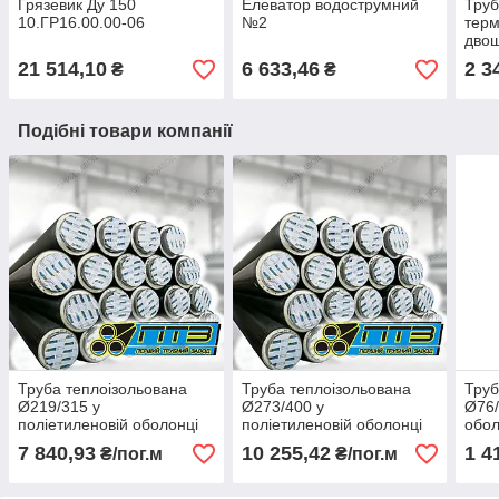
Грязевик Ду 150
Елеватор водострумний
Труб
10.ГР16.00.00-06
№2
терм
двош
159 
21 514,10
6 633,46
2 3
₴
₴
Подібні товари компанії
Труба теплоізольована
Труба теплоізольована
Труб
Ø219/315 у
Ø273/400 у
Ø76/
поліетиленовій оболонці
поліетиленовій оболонці
обол
7 840,93
10 255,42
1 4
₴/пог.м
₴/пог.м