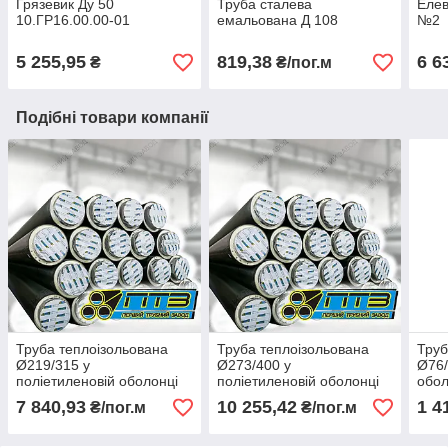
Грязевик Ду 50
Труба сталева
Елев
10.ГР16.00.00-01
емальована Д 108
№2
5 255,95
819,38
6 6
₴
₴/пог.м
Подібні товари компанії
Труба теплоізольована
Труба теплоізольована
Труб
Ø219/315 у
Ø273/400 у
Ø76/
поліетиленовій оболонці
поліетиленовій оболонці
обол
7 840,93
10 255,42
1 4
₴/пог.м
₴/пог.м